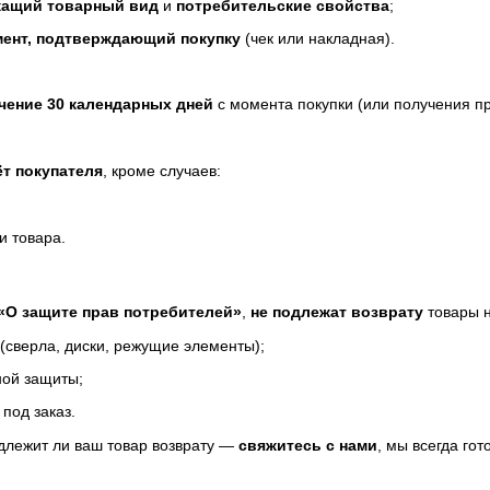
жащий товарный вид
и
потребительские свойства
;
мент, подтверждающий покупку
(чек или накладная).
ечение 30 календарных дней
с момента покупки (или получения пр
ёт покупателя
, кроме случаев:
и товара.
«О защите прав потребителей»
,
не подлежат возврату
товары н
сверла, диски, режущие элементы);
ной защиты;
под заказ.
одлежит ли ваш товар возврату —
свяжитесь с нами
, мы всегда гот