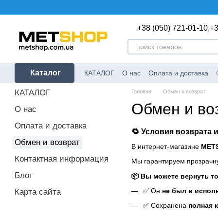
Перейти к основному контенту
+38 (050) 721-01-10,
+3
Каталог
КАТАЛОГ
О нас
Оплата и доставка
КАТАЛОГ
Головна
Обмен и возврат
Обмен и во
О нас
Оплата и доставка
🔁 Условия возврата 
Обмен и возврат
В интернет-магазине
MET
Контактная информация
Мы гарантируем прозрачну
Блог
📦 Вы можете вернуть то
✅ Он
не был в испол
Карта сайта
✅ Сохранена
полная 