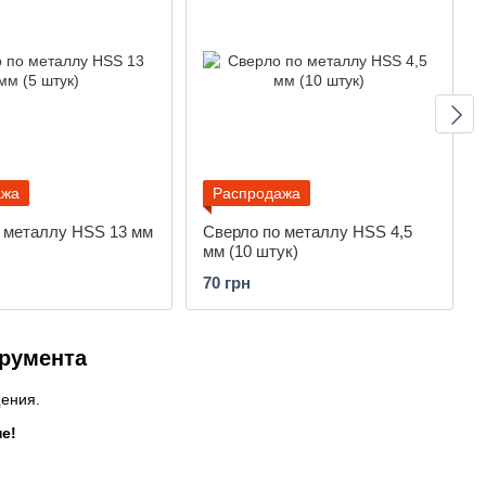
ажа
Распродажа
 металлу HSS 13 мм
Сверло по металлу HSS 4,5
мм (10 штук)
70 грн
трумента
щения.
е!