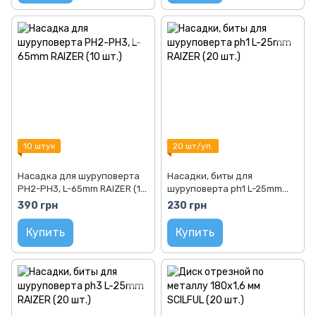
10 штук
20 шт/уп.
Насадка для шуруповерта
Насадки, биты для
PH2-PH3, L-65mm RAIZER (10
шуруповерта ph1 L-25mm
шт.)
RAIZER (20 шт.)
390 грн
230 грн
Купить
Купить