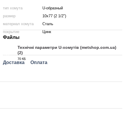
тип хомута
U-образный
размер
10х77 (2 1/2")
материал хомута
Сталь
покрытие
Цинк
Файлы
Технічні параметри U-хомутів (metshop.com.ua)
(2)
PDF
70 КБ
Доставка
Оплата