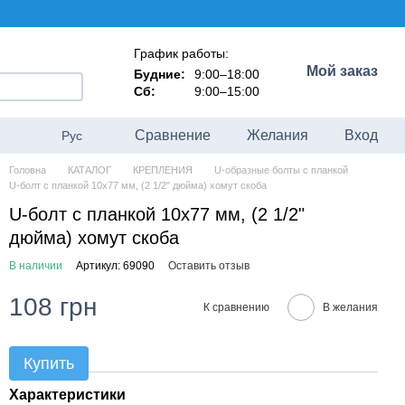
График работы:
Мой заказ
Будние:
9:00–18:00
Сб:
9:00–15:00
Сравнение
Желания
Вход
Рус
Головна
КАТАЛОГ
КРЕПЛЕНИЯ
U-образные болты с планкой
U-болт c планкой 10x77 мм, (2 1/2" дюйма) хомут скоба
U-болт c планкой 10x77 мм, (2 1/2"
дюйма) хомут скоба
В наличии
Артикул: 69090
Оставить отзыв
108 грн
К сравнению
В желания
Купить
Характеристики