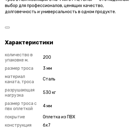
выбор для профессионалов, ценящих качество,
долговечность и универсальность в одном продукте.
Характеристики
количество в
200
упаковке м.
размер троса
3 мм
материал
Сталь
каната, троса
разрушающая
530 кг
нагрузка
размер троса с
4 мм
пвх оплеткой
покрытие
Оплетка из ПВХ
конструкция
6x7