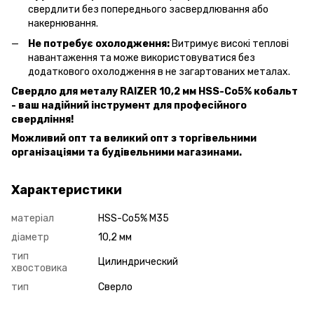
свердлити без попереднього засвердлювання або
накернювання.
Не потребує охолодження:
Витримує високі теплові
навантаження та може використовуватися без
додаткового охолодження в не загартованих металах.
Свердло для металу RAIZER 10,2 мм HSS-Co5% кобальт
- ваш надійний інструмент для професійного
свердління!
Можливий опт та великий опт з торгівельними
організаціями та будівельними магазинами.
Характеристики
матеріал
HSS-Co5% M35
діаметр
10,2 мм
тип
Цилиндрический
хвостовика
тип
Сверло