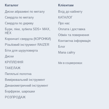
сування
Каталог
Клієнтам
овуватися для широкого спектра тросів різних діаметрів і типів, вк
Диски абразивні по металу
Вхід до кабінету
удівельних проектах, суднобудуванні, вантажопідйомних роботах та 
Свердла по металу
КАТАЛОГ
 та Обслуговування
Свердла по дереву
Про нас
Бури, піки, зубила SDS+ MAX,
Оплата і доставка
ючої сталі легкі у встановленні та обслуговуванні. Їхній дизайн д
HEX
Обмін та повернення
ля кріплення тросів.
Корончаті свердла (КОРОНКИ)
Контактна інформація
озмірів
Різьбовий інструмент RAIZER
Блог
ні зажими різних розмірів, що дозволяє вибрати оптимальний варіа
Біти для шуруповерта
Мапа сайту
истання у проектах з різними вимогами до розміру та ваги тросів.
Диски
КРІПЛЕННЯ
еки
Ми в соцмережах
ТАКЕЛАЖ
ені з дотриманням високих стандартів безпеки, що забезпечує їх н
Пиляльні полотна
 на міцність та довговічність.
Вимірювальний інструмент
Динанометричний інструмент
сті та надійності, зажими DIN 741 з нержавіючої сталі є економічно 
Борфрези, шарошки
 витрати на обслуговування та ремонт.
РОЗПРОДАЖ