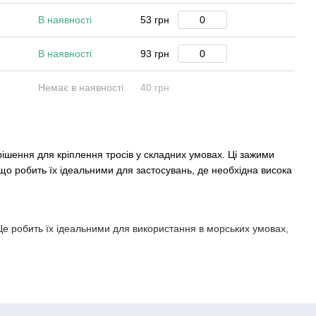
В наявності
53 грн
В наявності
93 грн
Немає в наявності
40 грн
рішення для кріплення тросів у складних умовах. Ці зажими
 що робить їх ідеальними для застосувань, де необхідна висока
. Це робить їх ідеальними для використання в морських умовах,
ю. Вони здатні витримувати великі навантаження, забезпечуючи