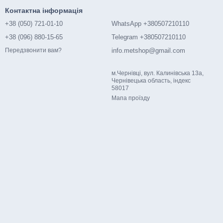
Контактна інформація
лючаючи сталеві, синтетичні, та інші. Вони ідеально підходять
+38 (050) 721-01-10
WhatsApp +380507210110
інших галузях.
+38 (096) 880-15-65
Telegram +380507210110
info.metshop@gmail.com
Передзвонити вам?
озволяє швидко та легко здійснювати монтаж та регулювання, що
м.Чернівці, вул. Калинівська 13а,
Чернівецька область, індекс
58017
Мапа проїзду
нт для кожного конкретного випадку. Це робить їх
адійне використання в критично важливих проектах. Вони
вигідним рішенням. Їх тривалий термін служби знижує потребу в