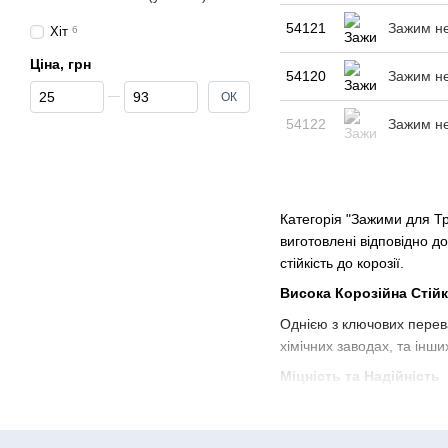
54121
Зажим не
Хіт
6
Ціна, грн
54120
Зажим не
Від Ціна, грн
До Ціна, грн
ОК
54122
Зажим не
Категорія "Зажими для Тр
виготовлені відповідно д
стійкість до корозії.
Висока Корозійна Стійк
Однією з ключових перева
хімічних заводах, та інш
Міцність та Надійність
Зажими для троса з нержа
міцне та надійне кріплен