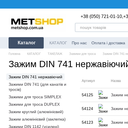
Перейти до основного контенту
+38 (050) 721-01-10,
+3
Каталог
КАТАЛОГ
Про нас
Оплата і доставка
Головна
КАТАЛОГ
ТАКЕЛАЖ
Зажими для троса
Зажим DIN 741 н
Зажим DIN 741 нержавіючи
Зажим DIN 741 нержавіючий
Артикул
Назва
Зажими DIN 741 (для канатів и
тросів)
54125
Зажим не
Зажими для троса SIMPLEX
Зажими для троса DUPLEX
54124
Зажим не
Зажим круглий (алюмінієвий)
Зажим алюмінієвий (заклепка)
54123
Зажим не
Зажими DIN 1142 (усилені)