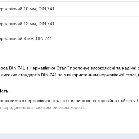
ржавіючий 10 мм, DIN 741
ржавіючий 12 мм, DIN 741
ржавіючий 8 мм, DIN 741
оса DIN 741 з Нержавіючої Сталі" пропонує високоякісні та надійні 
о високих стандартів DIN 741 та з використанням нержавіючої сталі,
ість
г зажимів з нержавіючої сталі є їхня виняткова корозійна стійкість
их середовищах з високим ризиком корозії.
віючої сталі DIN 741 відрізняються високою міцністю та надійніст
ня тросів у різноманітних застосуваннях.