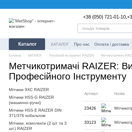
Перейти до основного контенту
+38 (050) 721-01-10,
+3
Каталог
КАТАЛОГ
Про нас
Оплата і доставка
Головна
КАТАЛОГ
Різьбовий інструмент RAIZER
Мітчикотримачі RAI
Метчикотримачі RAIZER: В
Професійного Інструменту
Мітчики 9ХС RAIZER
Артикул
Назва
Мітчики HSS-G RAIZER
(машинно-ручні)
23426
Мітчико
Мітчики HSS-E RAIZER DIN
371/376 кобальтові
33123
Мітчикот
Мітчики, комплекти (2 шт. та 3
шт.) RAIZER