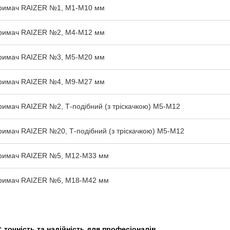
тримач RAIZER №1, M1-M10 мм
тримач RAIZER №2, M4-M12 мм
тримач RAIZER №3, M5-M20 мм
тримач RAIZER №4, M9-M27 мм
римач RAIZER №2, Т-подібний (з тріскачкою) M5-M12
римач RAIZER №20, Т-подібний (з тріскачкою) M5-M12
тримач RAIZER №5, M12-M33 мм
тримач RAIZER №6, M18-M42 мм
 точність та надійність для професіоналів