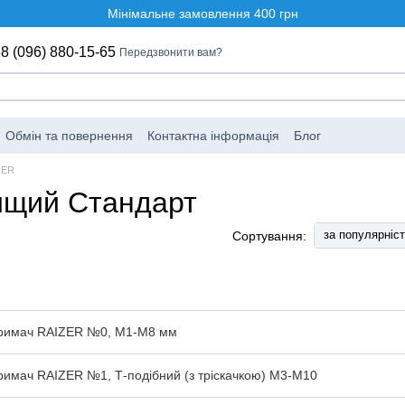
Мінімальне замовлення 400 грн
8 (096) 880-15-65
Передзвонити вам?
Обмін та повернення
Контактна інформація
Блог
ZER
ищий Стандарт
за популярніс
Сортування:
тримач RAIZER №0, M1-M8 мм
римач RAIZER №1, Т-подібний (з тріскачкою) M3-M10