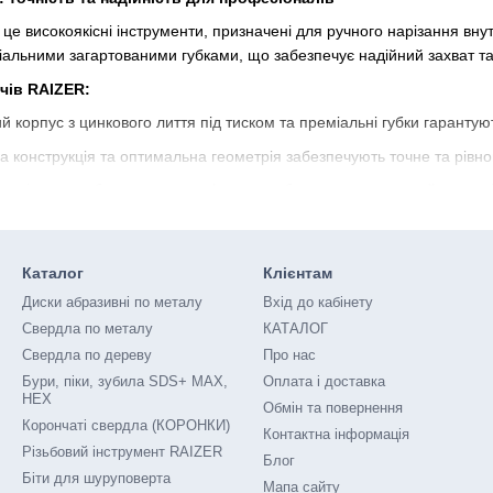
це високоякісні інструменти, призначені для ручного нарізання внутр
альними загартованими губками, що забезпечує надійний захват та 
чів RAIZER:
 корпус з цинкового лиття під тиском та преміальні губки гарантують
 конструкція та оптимальна геометрія забезпечують точне та рівно
зручні ручки забезпечують комфортну роботу та оптимальний розподі
ходить для використання з різними типами мітчиків, а також може б
м, таких як викрутки, розгортки та ін.
Каталог
Клієнтам
тримачі RAIZER пропонують відмінне співвідношення ціни та якості
Диски абразивні по металу
Вхід до кабінету
Свердла по металу
КАТАЛОГ
еально підходять для професійного та домашнього використання. Во
Свердла по дереву
Про нас
ал, пластик та дерево.
Бури, піки, зубила SDS+ MAX,
Оплата і доставка
HEX
ктр розмірів:
Обмін та повернення
Корончаті свердла (КОРОНКИ)
Контактна інформація
отримачі RAIZER всіх номерів - від №0 до №6, що дозволяє підібрат
Різьбовий інструмент RAIZER
Блог
и:
Біти для шуруповерта
Мапа сайту