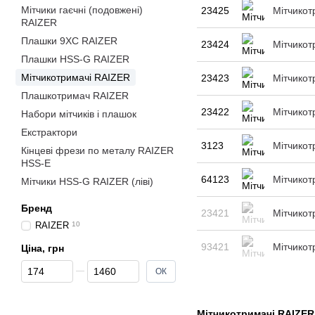
Мітчики гаєчні (подовжені)
23425
Мітчико
RAIZER
Плашки 9ХС RAIZER
23424
Мітчико
Плашки HSS-G RAIZER
Мітчикотримачі RAIZER
23423
Мітчико
Плашкотримач RAIZER
23422
Мітчико
Набори мітчиків і плашок
Екстрактори
3123
Мітчикот
Кінцеві фрези по металу RAIZER
HSS-E
64123
Мітчикот
Мітчики HSS-G RAIZER (ліві)
Бренд
23421
Мітчико
RAIZER
10
93421
Мітчико
Ціна, грн
Від Ціна, грн
До Ціна, грн
ОК
Мітчикотримачі RAIZER: