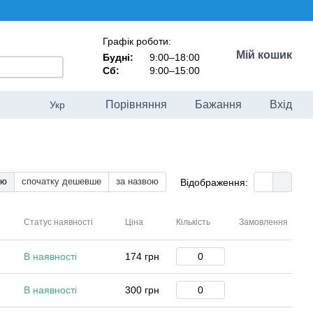
Графік роботи:
Мій кошик
Будні:
9:00–18:00
Сб:
9:00–15:00
Порівняння
Бажання
Вхід
Укр
тю
спочатку дешевше
за назвою
Відображення:
Статус наявності
Ціна
Кількість
Замовлення
В наявності
174 грн
В наявності
300 грн