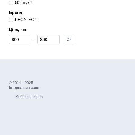
50 штук
1
Бренд
PEGATEC
2
Ціна, грн
Від Ціна, грн
До Ціна, грн
ОК
© 2014—2025
Інтернет-магазин
Мобільна версія