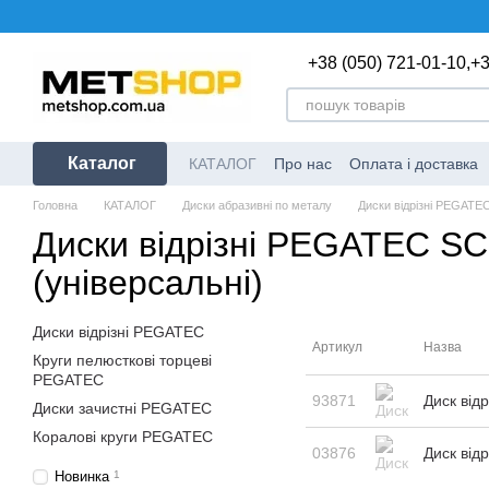
Перейти до основного контенту
+38 (050) 721-01-10,
+3
Каталог
КАТАЛОГ
Про нас
Оплата і доставка
Головна
КАТАЛОГ
Диски абразивні по металу
Диски відрізні PEGATE
Диски відрізні PEGATEC 
(універсальні)
Диски відрізні PEGATEC
Артикул
Назва
Круги пелюсткові торцеві
PEGATEC
93871
Диск від
Диски зачистні PEGATEC
Коралові круги PEGATEC
03876
Диск від
Новинка
1