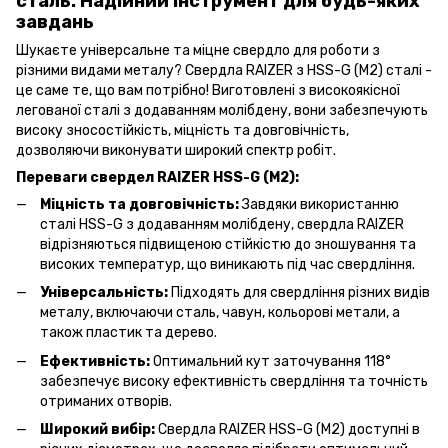
сталь: Надійний інструмент для будь-яких
завдань
Шукаєте універсальне та міцне свердло для роботи з
різними видами металу? Свердла RAIZER з HSS-G (M2) сталі -
це саме те, що вам потрібно! Виготовлені з високоякісної
легованої сталі з додаванням молібдену, вони забезпечують
високу зносостійкість, міцність та довговічність,
дозволяючи виконувати широкий спектр робіт.
Переваги свердел RAIZER HSS-G (M2):
Міцність та довговічність:
Завдяки використанню
сталі HSS-G з додаванням молібдену, свердла RAIZER
відрізняються підвищеною стійкістю до зношування та
високих температур, що виникають під час свердління.
Універсальність:
Підходять для свердління різних видів
металу, включаючи сталь, чавун, кольорові метали, а
також пластик та дерево.
Ефективність:
Оптимальний кут заточування 118°
забезпечує високу ефективність свердління та точність
отриманих отворів.
Широкий вибір:
Свердла RAIZER HSS-G (M2) доступні в