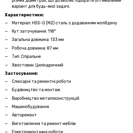
різних діаметрах, що дозволяє підібрати оптимальний
варіант для будь-якої задачі.
Характеристики:
Матеріал: HSS-G (M2) сталь з додаванням молібдену
Кут заточування: 118°
Загальна довжина: 133 мм
Робоча довжина: 87 мм
Тип: Спіральне
Хвостовик: Циліндричний
Застосування:
Слюсарні та ремонтні роботи
Будівництво та монтаж
Виробництво металоконструкцій
Машинобудування
Авторемонт
Виготовлення та ремонт меблів
Електромонтажні роботи