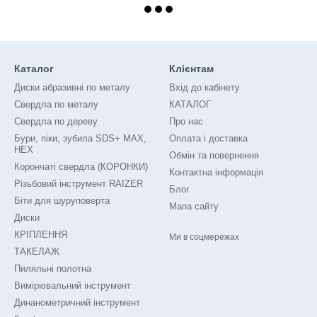
Каталог
Клієнтам
Диски абразивні по металу
Вхід до кабінету
Свердла по металу
КАТАЛОГ
Свердла по дереву
Про нас
Бури, піки, зубила SDS+ MAX,
Оплата і доставка
HEX
Обмін та повернення
Корончаті свердла (КОРОНКИ)
Контактна інформація
Різьбовий інструмент RAIZER
Блог
Біти для шуруповерта
Мапа сайту
Диски
КРІПЛЕННЯ
Ми в соцмережах
ТАКЕЛАЖ
Пиляльні полотна
Вимірювальний інструмент
Динанометричний інструмент