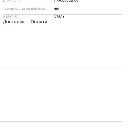
Виконання
Пикообразное
твердосплавна напайка
нет
матеріал
Сталь
Доставка
Оплата