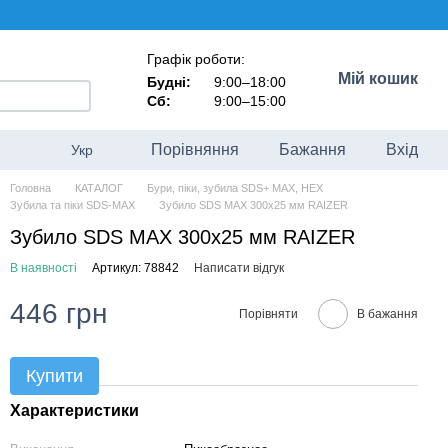
Графік роботи:
Мій кошик
Будні:
9:00–18:00
Сб:
9:00–15:00
Порівняння
Бажання
Вхід
Укр
Головна
КАТАЛОГ
Бури, піки, зубила SDS+ MAX, HEX
Зубила та піки SDS-MAX
Зубило SDS MAX 300х25 мм RAIZER
Зубило SDS MAX 300х25 мм RAIZER
В наявності
Артикул: 78842
Написати відгук
446 грн
Порівняти
В бажання
Купити
Характеристики