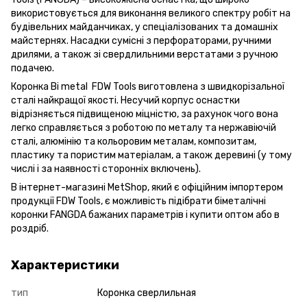
використовується для виконання великого спектру робіт на
будівельних майданчиках, у спеціалізованих та домашніх
майстернях. Насадки сумісні з перфораторами, ручними
дрилями, а також зі свердлильними верстатами з ручною
подачею.
Коронка Bi metal FDW Tools виготовлена ​​з швидкорізальної
сталі найкращої якості. Несучий корпус оснастки
відрізняється підвищеною міцністю, за рахунок чого вона
легко справляється з роботою по металу та нержавіючій
сталі, алюмінію та кольоровим металам, композитам,
пластику та пористим матеріалам, а також деревині (у тому
числі і за наявності сторонніх включень).
В інтернет-магазині MetShop, який є офіційним імпортером
продукції FDW Tools, є можливість підібрати біметалічні
коронки FANGDA бажаних параметрів і купити оптом або в
роздріб.
Характеристики
тип
Коронка сверлильная