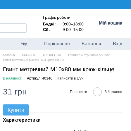
Графік роботи:
Мій кошик
Будні:
9:00–18:00
Сб:
9:00–15:00
Порівняння
Бажання
Вхід
Укр
Головна
КАТАЛОГ
КРІПЛЕННЯ
Гвинти з метричною різьбою
Гвинт метричний М10х80 мм крюк-кільце
Гвинт метричний М10х80 мм крюк-кільце
В наявності
Артикул: 40346
Написати відгук
31 грн
Порівняти
В бажання
Купити
Характеристики