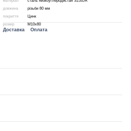
матеріал
сталь низкоуглеродистая S235JR
довжина
різьби 80 мм
покриття
Цинк
розмір
M10x80
Доставка
Оплата