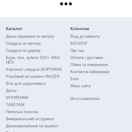
Каталог
Клієнтам
Диски абразивні по металу
Вхід до кабінету
Свердла по металу
КАТАЛОГ
Свердла по дереву
Про нас
Бури, піки, зубила SDS+ MAX,
Оплата і доставка
HEX
Обмін та повернення
Корончаті свердла (КОРОНКИ)
Контактна інформація
Різьбовий інструмент RAIZER
Блог
Біти для шуруповерта
Мапа сайту
Диски
КРІПЛЕННЯ
Ми в соцмережах
ТАКЕЛАЖ
Пиляльні полотна
Вимірювальний інструмент
Динанометричний інструмент