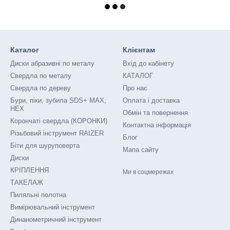
Каталог
Клієнтам
Диски абразивні по металу
Вхід до кабінету
Свердла по металу
КАТАЛОГ
Свердла по дереву
Про нас
Бури, піки, зубила SDS+ MAX,
Оплата і доставка
HEX
Обмін та повернення
Корончаті свердла (КОРОНКИ)
Контактна інформація
Різьбовий інструмент RAIZER
Блог
Біти для шуруповерта
Мапа сайту
Диски
КРІПЛЕННЯ
Ми в соцмережах
ТАКЕЛАЖ
Пиляльні полотна
Вимірювальний інструмент
Динанометричний інструмент