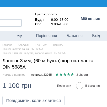
Графік роботи:
Мій кошик
Будні:
9:00–18:00
Сб:
9:00–15:00
Порівняння
Бажання
Вхід
Укр
Головна
КАТАЛОГ
ТАКЕЛАЖ
Ланцюги
Ланцюг коротка ланка DIN 5685 А
Ланцюг 3 мм, (60 м бухта) коротка ланка DIN 5685А
Ланцюг 3 мм, (60 м бухта) коротка ланка
DIN 5685А
Немає в наявності
Артикул: 23265
2 відгуки
1 100 грн
Порівняти
В бажання
Повідомити, коли з'явиться