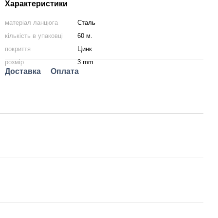
Характеристики
матеріал ланцюга
Сталь
кількість в упаковці
60 м.
покриття
Цинк
розмір
3 mm
Доставка
Оплата