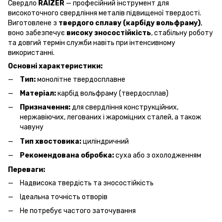
Свердло
RAIZER
— професійний інструмент для
високоточного свердління металів підвищеної твердості.
Виготовлене з
твердого сплаву (карбіду вольфраму)
,
воно забезпечує
високу зносостійкість
, стабільну роботу
та довгий термін служби навіть при інтенсивному
використанні.
Основні характеристики:
Тип:
монолітне твердосплавне
Матеріал:
карбід вольфраму (твердосплав)
Призначення:
для свердління конструкційних,
нержавіючих, легованих і жароміцних сталей, а також
чавуну
Тип хвостовика:
циліндричний
Рекомендована обробка:
суха або з охолодженням
Переваги:
Надвисока твердість та зносостійкість
Ідеальна точність отворів
Не потребує частого заточування