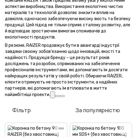
Компанія RAIZER також приділяє велику увагу екологічним
аспектам виробництва. Використання екологічно чистих
матеріалів та технологій дозволяє знизити вплив на
довкілля, одночасно забезпечуючи високу якість та безпеку
продукції. Цей підхід не тільки сприяє сталому розвитку, але
й відповідає зростаючим вимогам споживачів до
екологічності продуктів.
В резюме, RAIZER продовжує бути в авангарді індустрії
завдяки своєму зобов'язанню щодо інновацій, якості та
надійності. Продукція бренду – це результат років
досліджень та розробок, спрямованих на забезпечення
професіоналів інструментами, які допомагають їм досягати
найкращих результатів у своїй роботі. Обираючи RAIZER,
клієнти отримують не просто інструменти, а надійних
партнерів, які допомагають їм втілювати в життя
найамбітніші проекти.
Фільтр
За популярністю