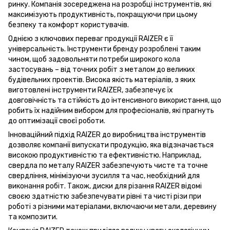
ринку. Компанія зосереджена на розробці інструментів, які
максимізують продуктивність, покращуючи при цьому
безпеку та комфорт користувачів.
Однією з ключових переваг продукції RAIZER є її
універсальність. Інструменти бренду розроблені таким
чином, щоб задовольняти потреби широкого кола
застосувань – від точних робіт з металом до великих
будівельних проектів. Висока якість матеріалів, з яких
виготовлені інструменти RAIZER, забезпечує їх
довговічність та стійкість до інтенсивного використання, що
робить їх надійним вибором для професіоналів, які прагнуть
до оптимізації своєї роботи.
Інноваційний підхід RAIZER до виробництва інструментів
дозволяє компанії випускати продукцію, яка відзначається
високою продуктивністю та ефективністю. Наприклад,
свердла по металу RAIZER забезпечують чисте та точне
свердління, мінімізуючи зусилля та час, необхідний для
виконання робіт. Також, диски для різання RAIZER відомі
своєю здатністю забезпечувати рівні та чисті різи при
роботі з різними матеріалами, включаючи метали, деревину
та композити.