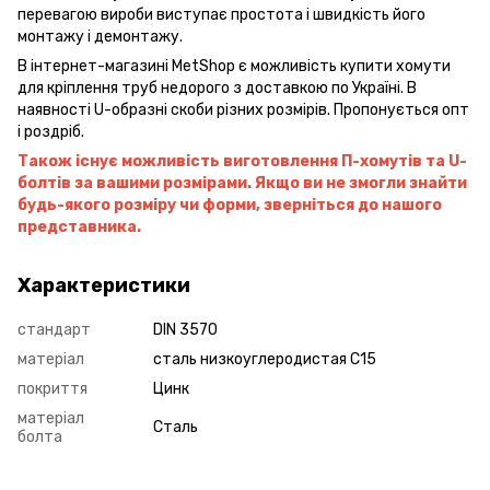
перевагою вироби виступає простота і швидкість його
монтажу і демонтажу.
В інтернет-магазині MetShop є можливість купити хомути
для кріплення труб недорого з доставкою по Україні. В
наявності U-образні скоби різних розмірів. Пропонується опт
і роздріб.
Також існує можливість виготовлення П-хомутів та U-
болтів за вашими розмірами. Якщо ви не змогли знайти
будь-якого розміру чи форми, зверніться до нашого
представника.
Характеристики
стандарт
DIN 3570
матеріал
сталь низкоуглеродистая C15
покриття
Цинк
матеріал
Сталь
болта