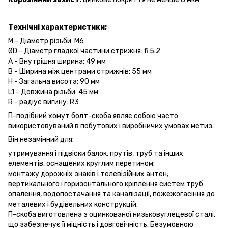
Технічні характеристики;
M - Діаметр різьби: M6
ØD - Діаметр гладкої частини стрижня: fi 5.2
A - Внутрішня ширина: 49 мм
B - Ширина між центрами стрижнів: 55 мм
H - Загальна висота: 90 мм
L1 - Довжина різьби: 45 мм
R - радіус вигину: R3
П-подібний хомут болт-скоба являє собою часто
використовуваний в побутових і виробничих умовах метиз.
Він незамінний для:
утримування і підвіски балок, прутів, труб та інших
елементів, оснащених круглим перетином;
монтажу дорожніх знаків і телевізійних антен;
вертикального і горизонтального кріплення систем труб
опалення, водопостачання та каналізації, пожежогасіння до
металевих і будівельних конструкцій.
П-скоба виготовлена ​​з оцинкованої низьковуглецевої сталі,
що забезпечує її міцність і довговічність. Безумовною