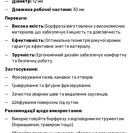
Діаметр:
12 мм
Довжина робочої частини:
30 мм
Переваги:
Висока якість:
Борфреза виготовлена з високоякісних
матеріалів, що забезпечує її міцність та довговічність.
Ефективність:
Оптимальна геометрія ріжучої кромки
гарантує ефективне зняття матеріалу.
Зручність:
Ергономічний дизайн забезпечує комфортну
та безпечну роботу.
Застосування:
Фрезерування пазів, канавок та отворів.
Гравірування та фігурне фрезерування.
Зачистка зварних швів та видалення заусенців.
Шліфування поверхонь під кутом.
Рекомендації щодо використання:
Використовуйте борфрезу з відповідним інструментом
(бормашиною, гравером тощо).