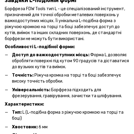
завдяки L-подібній формі
Борфреза FDW Tools тип L - це спеціалізований інструмент,
призначений для точної обробки металевих поверхонь у
важкодоступних місцях. Її унікальна L-подібна форма з
ріжучою кромкою на торці та боці забезпечує доступ до
кутів, виїмок та інших складних поверхонь, де стандартні
борфрези не можуть бути використані.
Особливості L-подібної форми:
Доступ до важкодоступних місць:
Форма L дозволяє
обробляти поверхні під кутом 90 градусів та діставатися
до вузьких кутів та виїмок.
Точність:
Ріжуча кромка на торці та боці забезпечує
високу точність обробки.
Універсальність:
Борфреза підходить для
фрезерування, гравірування, зачистки та шліфування.
Характеристики:
Тип:
L (L-подібна форма з ріжучою кромкою на торці та
боці)
Хвостовик:
6 мм