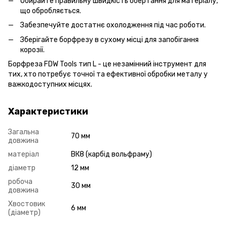
Обирайте правильну швидкість обертання для матеріалу,
що обробляється.
Забезпечуйте достатнє охолодження під час роботи.
Зберігайте борфрезу в сухому місці для запобігання
корозії.
Борфреза FDW Tools тип L - це незамінний інструмент для
тих, хто потребує точної та ефективної обробки металу у
важкодоступних місцях.
Характеристики
Загальна
70 мм
довжина
матеріал
ВК8 (карбід вольфраму)
діаметр
12 мм
робоча
30 мм
довжина
Хвостовик
6 мм
(діаметр)