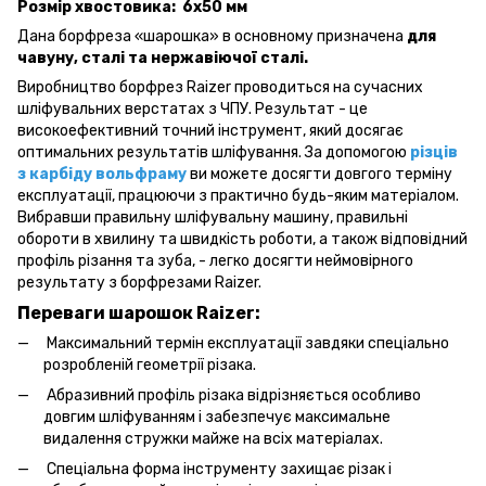
Розмір хвостовика: 6х50 мм
Дана борфреза «шарошка» в основному призначена
для
чавуну, сталі та нержавіючої сталі.
Виробництво борфрез Raizer проводиться на сучасних
шліфувальних верстатах з ЧПУ. Результат - це
високоефективний точний інструмент, який досягає
оптимальних результатів шліфування. За допомогою
різців
з карбіду вольфраму
ви можете досягти довгого терміну
експлуатації, працюючи з практично будь-яким матеріалом.
Вибравши правильну шліфувальну машину, правильні
обороти в хвилину та швидкість роботи, а також відповідний
профіль різання та зуба, - легко досягти неймовірного
результату з борфрезами Raizer.
Переваги шарошок Raizer:
Максимальний термін експлуатації завдяки спеціально
розробленій геометрії різака.
Абразивний профіль різака відрізняється особливо
довгим шліфуванням і забезпечує максимальне
видалення стружки майже на всіх матеріалах.
Спеціальна форма інструменту захищає різак і