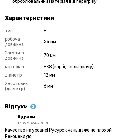
оброблювальний матеріал від перегріву.
Характеристики
тип
F
робоча
25 мм
довжина
Загальна
70 мм
довжина
матеріал
ВК8 (карбід вольфраму)
діаметр
12 мм
Хвостовик
6 мм
(діаметр)
Відгуки
2
Адриан
17.09.2024 в 10:18
Качество на уровне! Русурс очень даже не плохой.
Рекомендую.