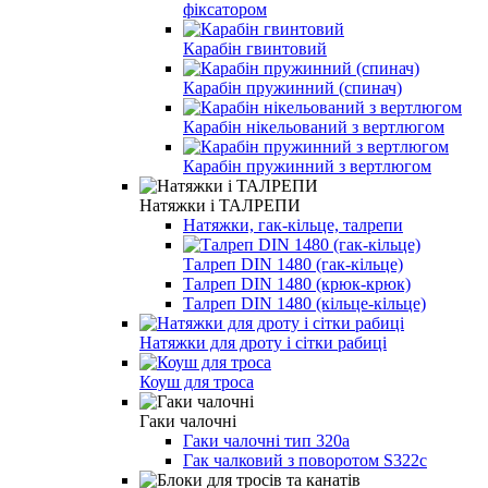
фіксатором
Карабін гвинтовий
Карабін пружинний (спинач)
Карабін нікельований з вертлюгом
Карабін пружинний з вертлюгом
Натяжки і ТАЛРЕПИ
Натяжки, гак-кільце, талрепи
Талреп DIN 1480 (гак-кільце)
Талреп DIN 1480 (крюк-крюк)
Талреп DIN 1480 (кільце-кільце)
Натяжки для дроту і сітки рабиці
Коуш для троса
Гаки чалочні
Гаки чалочні тип 320а
Гак чалковий з поворотом S322c