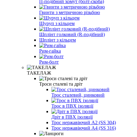
П-подібний хомут (болт-скоба)
Гвинти з метричною різьбою
Шуруп з кільцем
Шплінт голковий (R-подібний)
Шплінт з кільцем
Рим-гайка
Рим-болт
ТАКЕЛАЖ
Троси сталеві та дріт
Трос сталевий, цинковий
Трос в ПВХ ізоляції
Дріт в ПВХ ізоляції
Трос нержавіючий А2 (SS 304)
Трос нержавіючий А4 (SS 316)