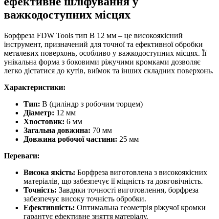
ефективне шліфування у
важкодоступних місцях
Борфреза FDW Tools тип B 12 мм – це високоякісний
інструмент, призначений для точної та ефективної обробки
металевих поверхонь, особливо у важкодоступних місцях. Її
унікальна форма з боковими ріжучими кромками дозволяє
легко дістатися до кутів, виїмок та інших складних поверхонь.
Характеристики:
Тип:
B (циліндр з робочим торцем)
Діаметр:
12 мм
Хвостовик:
6 мм
Загальна довжина:
70 мм
Довжина робочої частини:
25 мм
Переваги:
Висока якість:
Борфреза виготовлена з високоякісних
матеріалів, що забезпечує її міцність та довговічність.
Точність:
Завдяки точності виготовлення, борфреза
забезпечує високу точність обробки.
Ефективність:
Оптимальна геометрія ріжучої кромки
гарантує ефективне зняття матеріалу.